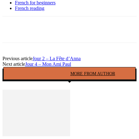
French for beginners
French reading
Facebook
Twitter
Pinterest
Copy URL
Previous article
Jour 2 – La Fête d’Anna
Next article
Jour 4 – Mon Ami Paul
RELATED ARTICLES
MORE FROM AUTHOR