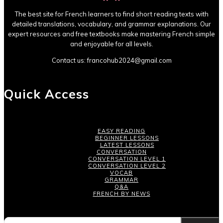
The best site for French learners to find short reading texts with
detailed translations, vocabulary, and grammar explanations. Our
expert resources and free textbooks make mastering French simple
and enjoyable for all levels.
Contact us:
francohub2024@gmail.com
Quick Access
EASY READING
BEGINNER LESSONS
LATEST LESSONS
CONVERSATION
CONVERSATION LEVEL 1
CONVERSATION LEVEL 2
VOCAB
GRAMMAR
Q&A
FRENCH BY NEWS