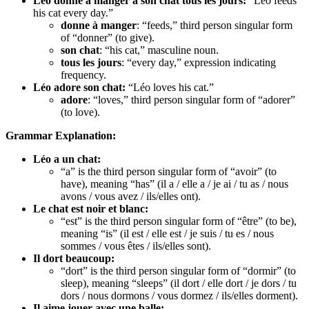
Léo donne à manger à son chat tous les jours:
“Léo feeds
his cat every day.”
donne à manger
: “feeds,” third person singular form
of “donner” (to give).
son chat
: “his cat,” masculine noun.
tous les jours
: “every day,” expression indicating
frequency.
Léo adore son chat:
“Léo loves his cat.”
adore
: “loves,” third person singular form of “adorer”
(to love).
Grammar Explanation:
Léo a un chat:
“a” is the third person singular form of “avoir” (to
have), meaning “has” (il a / elle a / je ai / tu as / nous
avons / vous avez / ils/elles ont).
Le chat est noir et blanc:
“est” is the third person singular form of “être” (to be),
meaning “is” (il est / elle est / je suis / tu es / nous
sommes / vous êtes / ils/elles sont).
Il dort beaucoup:
“dort” is the third person singular form of “dormir” (to
sleep), meaning “sleeps” (il dort / elle dort / je dors / tu
dors / nous dormons / vous dormez / ils/elles dorment).
Il aime jouer avec une balle: