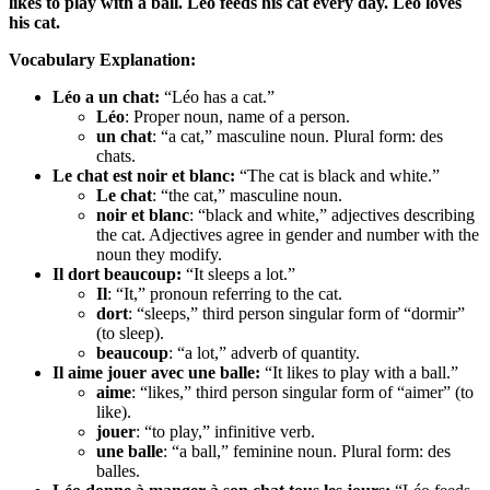
likes to play with a ball. Léo feeds his cat every day. Léo loves
his cat.
Vocabulary Explanation:
Léo a un chat:
“Léo has a cat.”
Léo
: Proper noun, name of a person.
un chat
: “a cat,” masculine noun. Plural form: des
chats.
Le chat est noir et blanc:
“The cat is black and white.”
Le chat
: “the cat,” masculine noun.
noir et blanc
: “black and white,” adjectives describing
the cat. Adjectives agree in gender and number with the
noun they modify.
Il dort beaucoup:
“It sleeps a lot.”
Il
: “It,” pronoun referring to the cat.
dort
: “sleeps,” third person singular form of “dormir”
(to sleep).
beaucoup
: “a lot,” adverb of quantity.
Il aime jouer avec une balle:
“It likes to play with a ball.”
aime
: “likes,” third person singular form of “aimer” (to
like).
jouer
: “to play,” infinitive verb.
une balle
: “a ball,” feminine noun. Plural form: des
balles.