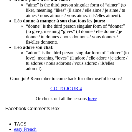
“aime” is the third person singular form of “aimer” (to
like), meaning “likes” (il aime / elle aime / je aime / tu
aimes / nous aimons / vous aimez / ils/elles aiment).
Léo donne à manger à son chat tous les jours:
“donne” is the third person singular form of “donner”
(to give), meaning “gives” (il donne / elle donne / je
donne / tu donnes / nous donnons / vous donnez /
ils/elles donnent).
Léo adore son chat:
“adore” is the third person singular form of “adorer” (to
love), meaning “loves” (il adore / elle adore / je adore /
tu adores / nous adorons / vous adorez / ils/elles
adorent).
Good job! Remember to come back for other useful lessons!
GO TO JOUR 4
Or check out all the lessons
here
Facebook Comments Box
TAGS
easy French